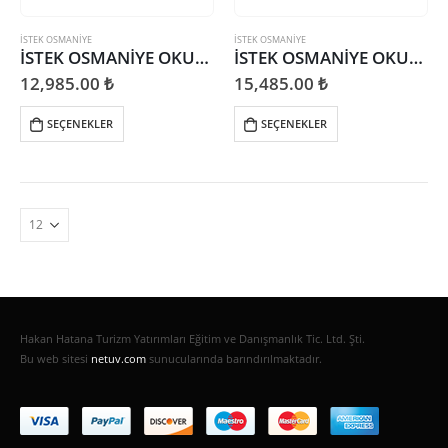
İSTEK OSMANIYE
İSTEK OSMANIYE
İSTEK OSMANİYE OKULARI UZAY KAMPI TÜRKİYE GEZİSİ
İSTEK OSMANİYE OKULLARI HZ,9,10,11. SINIFLAR ANKARA GEZİSİ
12,985.00
₺
15,485.00
₺
SEÇENEKLER
SEÇENEKLER
Hakan Hatana Turizm Yatırımları Eğitim ve Danışmanlık Tic. Ltd. Şti.
Bu web sitesi
netuv.com
sunucularında barındırılmaktadır.