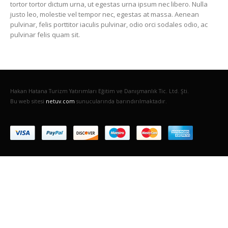
tortor tortor dictum urna, ut egestas urna ipsum nec libero. Nulla
justo leo, molestie vel tempor nec, egestas at massa. Aenean
pulvinar, felis porttitor iaculis pulvinar, odio orci sodales odio, ac
pulvinar felis quam sit.
Hakan Hatana Turizm Yatırımları Eğitim ve Danışmanlık Tic. Ltd. Şti.
Bu web sitesi
netuv.com
sunucularında barındırılmaktadır.