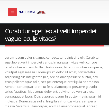
Curabitur eget leo at velit imperdiet
vague iaculis vitaes?
Lorem ipsum dolor sit amet, consectetur adipiscing elit. Curabitur
eget leo at velit imperdiet varius. In eu ipsum vitae velit congue
iaculis vitae at risus. Nullam tortor nunc, bibendum vitae semper a,
volutpat eget massa. Lorem ipsum dolor sit amet, consectetur
adipiscing elit. Integer fringilla, orci sit amet posuere auctor, orci
eros pellentesque odio, nec pellentesque erat ligula nec massa.
Aenean consequat lorem ut felis ullamcorper posuere gravida
tellus faucibus. Maecenas dolor elit, pulvinar eu vehicula eu,
consequat et lacus. Duis et purus ipsum. In auctor mattis ipsum id
molestie. Donec risus nulla, fringilla a rhoncus vitae, semper a
massa. Vivamus ullamcorper, enim sit amet consequat laoreet,